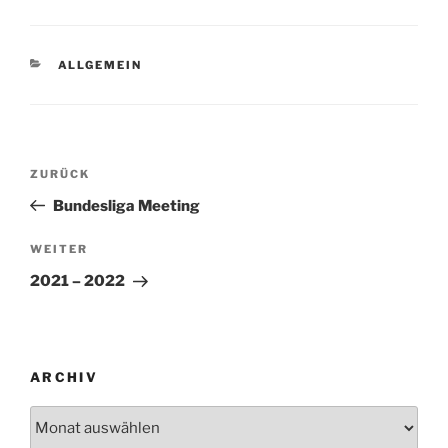
KATEGORIEN
ALLGEMEIN
Beitragsnavigation
Vorheriger
ZURÜCK
Beitrag
Bundesliga Meeting
Nächster
WEITER
Beitrag
2021 – 2022
ARCHIV
Archiv