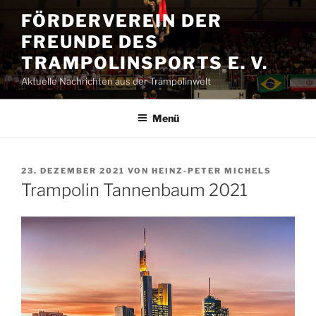
Zum
FÖRDERVEREIN DER
Inhalt
FREUNDE DES
springen
TRAMPOLINSPORTS E. V.
Aktuelle Nachrichten aus der Trampolinwelt
Menü
VERÖFFENTLICHT
23. DEZEMBER 2021
VON
HEINZ-PETER MICHELS
AM
Trampolin Tannenbaum 2021