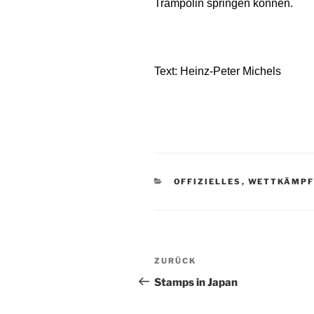
Trampolin springen können.
Text: Heinz-Peter Michels
KATEGORIEN
OFFIZIELLES
,
WETTKÄMPF
Beitragsnavigation
Vorheriger
ZURÜCK
Beitrag
Stamps in Japan