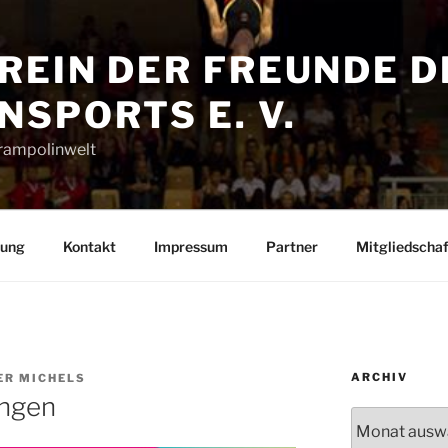
REIN DER FREUNDE D
SPORTS E. V.
Trampolinwelt
rung
Kontakt
Impressum
Partner
Mitgliedschaf
ARCHIV
ER MICHELS
ungen
Archiv