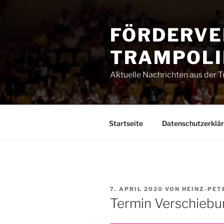
Zum
Inhalt
FÖRDERVE
springen
TRAMPOLIN
Aktuelle Nachrichten aus der 
Startseite
Datenschutzerklä
VERÖFFENTLICHT
7. APRIL 2020
VON
HEINZ-PET
AM
Termin Verschieb