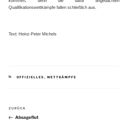
kommen, denn die dafür angedachten
Qualifikationswettkämpfe fallen schließlich aus.
Text: Heinz-Peter Michels
KATEGORIEN
OFFIZIELLES
,
WETTKÄMPFE
Beitragsnavigation
Vorheriger
ZURÜCK
Beitrag
Absageflut