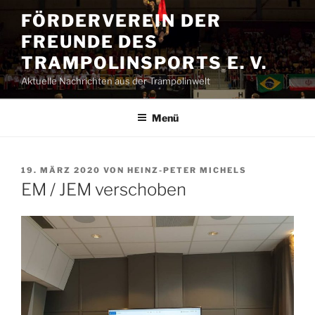
Zum
FÖRDERVEREIN DER
Inhalt
FREUNDE DES
springen
TRAMPOLINSPORTS E. V.
Aktuelle Nachrichten aus der Trampolinwelt
Menü
VERÖFFENTLICHT
19. MÄRZ 2020
VON
HEINZ-PETER MICHELS
AM
EM / JEM verschoben