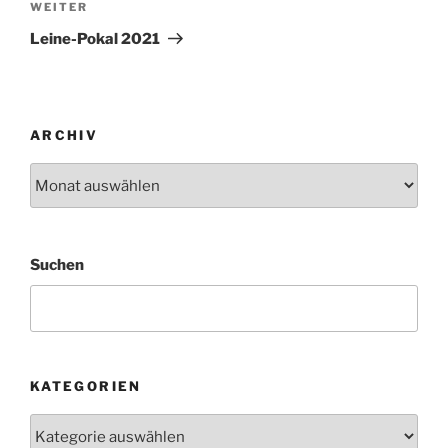
Nächster
WEITER
Beitrag
Leine-Pokal 2021
ARCHIV
Archiv
Suchen
KATEGORIEN
Kategorien