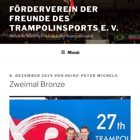
Zum
FÖRDERVEREIN DER
Inhalt
FREUNDE DES
springen
TRAMPOLINSPORTS E. V.
Aktuelle Nachrichten aus der Trampolinwelt
Menü
VERÖFFENTLICHT
8. DEZEMBER 2019
VON
HEINZ-PETER MICHELS
AM
Zweimal Bronze