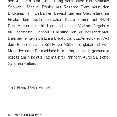
den Junioren. Um einen Rang verpassten hier Matthias
Schuldt / Manuel Rösler mit Reserve Platz neun den
Endkampf. Im weiblichen Bereich gar ein Gleichstand im
Finale, denn beide deutschen Paare kamen auf 44,14
Punkte. Hier entschied letztendlich das Vorkampfergebnis
für Charmaine Buchholz / Christine Schuldt über Platz vier.
Dahinter reihten sich Luisa Braaf / Carlotta Amedick ein. Auf
dem Foto rechts im Bild Maya Möller, die gleich mit zwei
Medaillen nach Deutschland heimkehrt, denn sie gewann ja
bereits am Nikolaus Tag mit ihrer Partnerin Aurelia Eislöffel
Synchron-Silber.
Text: Heinz-Peter Michels
KATEGORIEN
WETTKÄMPFE