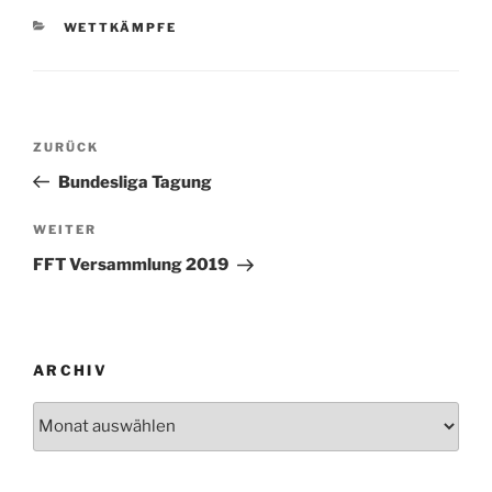
KATEGORIEN
WETTKÄMPFE
Beitragsnavigation
Vorheriger
ZURÜCK
Beitrag
Bundesliga Tagung
Nächster
WEITER
Beitrag
FFT Versammlung 2019
ARCHIV
Archiv