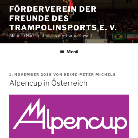
Zum
FÖRDERVEREIN DER
Inhalt
FREUNDE DES
springen
TRAMPOLINSPORTS E. V.
Aktuelle Nachrichten aus der Trampolinwelt
Menü
VERÖFFENTLICHT
1. NOVEMBER 2019
VON
HEINZ-PETER MICHELS
AM
Alpencup in Österreich