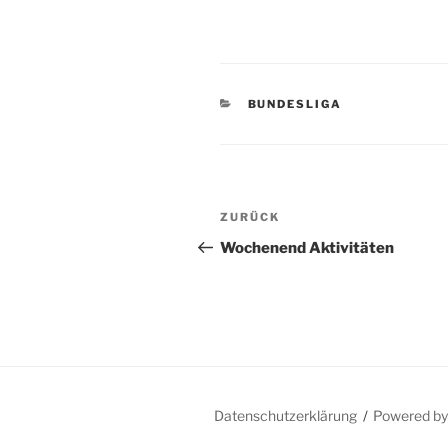
KATEGORIEN
BUNDESLIGA
Beitragsnavigation
Vorheriger
ZURÜCK
Beitrag
Wochenend Aktivitäten
Datenschutzerklärung
Powered b