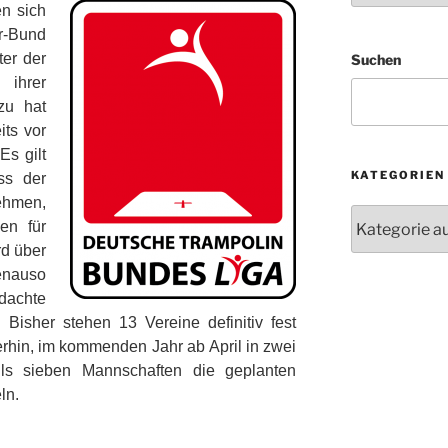
n sich
r-Bund
ter der
Suchen
ihrer
zu hat
its vor
Es gilt
KATEGORIEN
ss der
ehmen,
Kategorien
en für
rd über
enauso
dachte
Bisher stehen 13 Vereine definitiv fest
erhin, im kommenden Jahr ab April in zwei
ils sieben Mannschaften die geplanten
ln.