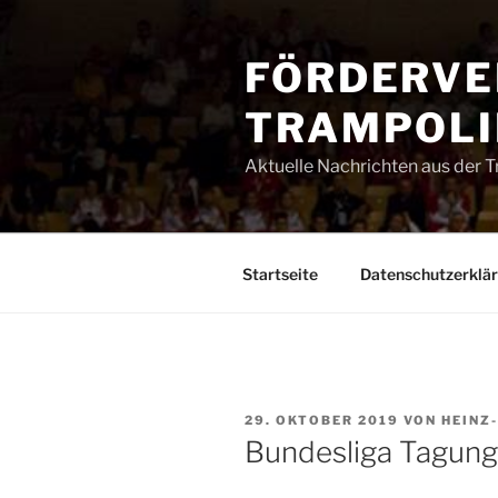
Zum
Inhalt
FÖRDERVE
springen
TRAMPOLIN
Aktuelle Nachrichten aus der 
Startseite
Datenschutzerklä
VERÖFFENTLICHT
29. OKTOBER 2019
VON
HEINZ
AM
Bundesliga Tagung