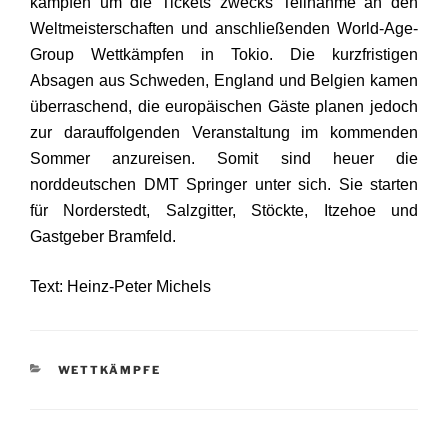
kämpfen um die Tickets zwecks Teilnahme an den
Weltmeisterschaften und anschließenden World-Age-
Group Wettkämpfen in Tokio. Die kurzfristigen
Absagen aus Schweden, England und Belgien kamen
überraschend, die europäischen Gäste planen jedoch
zur darauffolgenden Veranstaltung im kommenden
Sommer anzureisen. Somit sind heuer die
norddeutschen DMT Springer unter sich. Sie starten
für Norderstedt, Salzgitter, Stöckte, Itzehoe und
Gastgeber Bramfeld.
Text: Heinz-Peter Michels
KATEGORIEN
WETTKÄMPFE