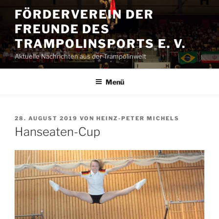
Zum
FÖRDERVEREIN DER
Inhalt
FREUNDE DES
springen
TRAMPOLINSPORTS E. V.
Aktuelle Nachrichten aus der Trampolinwelt
Menü
VERÖFFENTLICHT
28. AUGUST 2019
VON
HEINZ-PETER MICHELS
AM
Hanseaten-Cup