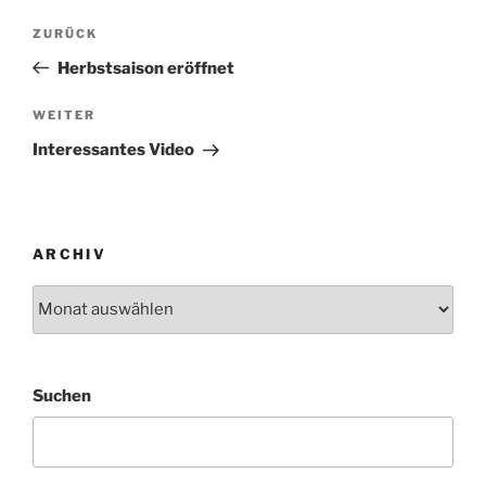
Beitragsnavigation
Vorheriger
ZURÜCK
Beitrag
Herbstsaison eröffnet
Nächster
WEITER
Beitrag
Interessantes Video
ARCHIV
Archiv
Suchen