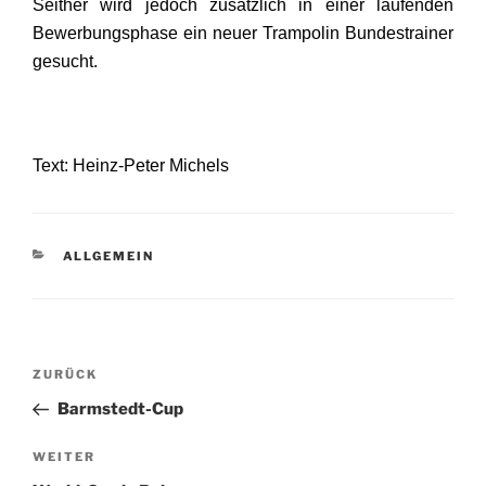
Seither wird jedoch zusätzlich in einer laufenden
Bewerbungsphase ein neuer Trampolin Bundestrainer
gesucht.
Text: Heinz-Peter Michels
KATEGORIEN
ALLGEMEIN
Beitragsnavigation
Vorheriger
ZURÜCK
Beitrag
Barmstedt-Cup
Nächster
WEITER
Beitrag