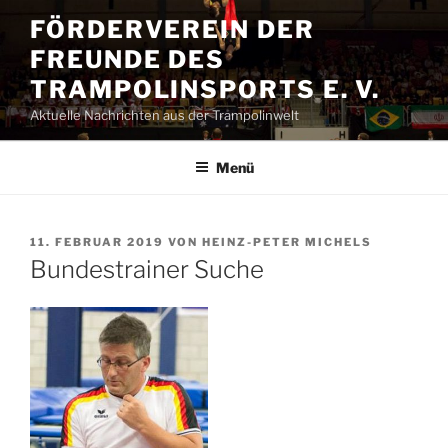
Zum
FÖRDERVEREIN DER
Inhalt
FREUNDE DES
springen
TRAMPOLINSPORTS E. V.
Aktuelle Nachrichten aus der Trampolinwelt
Menü
VERÖFFENTLICHT
11. FEBRUAR 2019
VON
HEINZ-PETER MICHELS
AM
Bundestrainer Suche