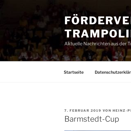
Zum
Inhalt
FÖRDERVE
springen
TRAMPOLIN
Aktuelle Nachrichten aus der 
Startseite
Datenschutzerklä
VERÖFFENTLICHT
7. FEBRUAR 2019
VON
HEINZ-P
AM
Barmstedt-Cup