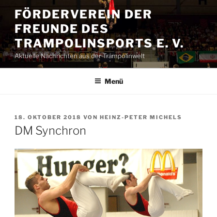
Zum
FÖRDERVEREIN DER
Inhalt
FREUNDE DES
springen
TRAMPOLINSPORTS E. V.
Aktuelle Nachrichten aus der Trampolinwelt
Menü
VERÖFFENTLICHT
18. OKTOBER 2018
VON
HEINZ-PETER MICHELS
AM
DM Synchron