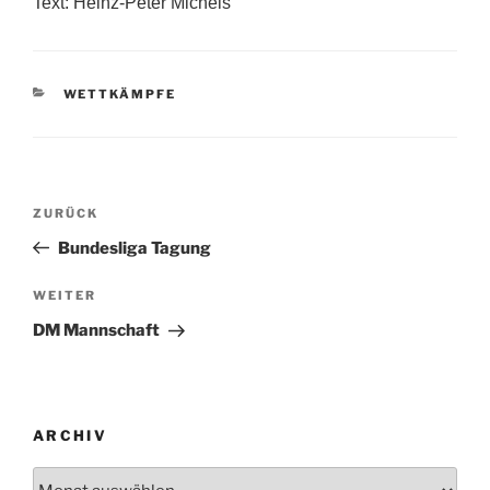
Text: Heinz-Peter Michels
KATEGORIEN
WETTKÄMPFE
Beitragsnavigation
Vorheriger
ZURÜCK
Beitrag
Bundesliga Tagung
Nächster
WEITER
Beitrag
DM Mannschaft
ARCHIV
Archiv