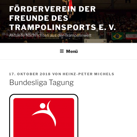
Zum
FÖRDERVEREIN DER
Inhalt
FREUNDE DES
springen
TRAMPOLINSPORTS E. V.
Aktuelle Nachrichten aus der Trampolinwelt
Menü
VERÖFFENTLICHT
17. OKTOBER 2018
VON
HEINZ-PETER MICHELS
AM
Bundesliga Tagung