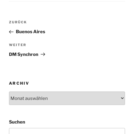
Beitragsnavigation
Vorheriger
ZURÜCK
Beitrag
Buenos Aires
Nächster
WEITER
Beitrag
DM Synchron
ARCHIV
Archiv
Suchen