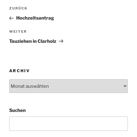
Beitragsnavigation
Vorheriger
ZURÜCK
Beitrag
Hochzeitsantrag
Nächster
WEITER
Beitrag
Tauziehen in Clarholz
ARCHIV
Archiv
Suchen