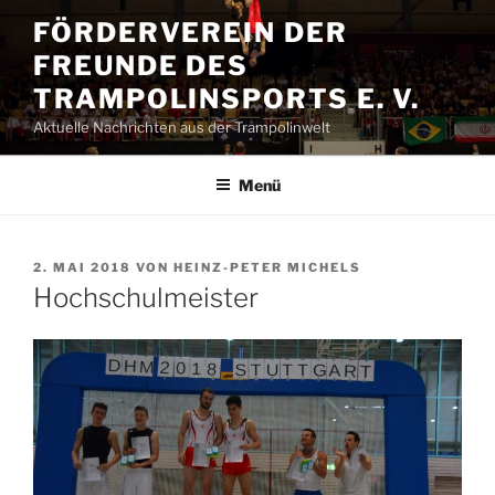
Zum
FÖRDERVEREIN DER
Inhalt
FREUNDE DES
springen
TRAMPOLINSPORTS E. V.
Aktuelle Nachrichten aus der Trampolinwelt
Menü
VERÖFFENTLICHT
2. MAI 2018
VON
HEINZ-PETER MICHELS
AM
Hochschulmeister