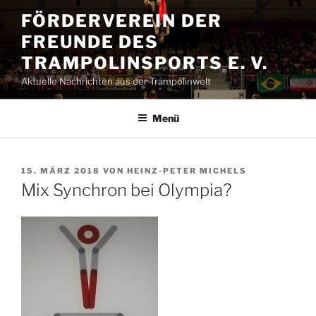
Zum
FÖRDERVEREIN DER
Inhalt
FREUNDE DES
springen
TRAMPOLINSPORTS E. V.
Aktuelle Nachrichten aus der Trampolinwelt
Menü
VERÖFFENTLICHT
15. MÄRZ 2018
VON
HEINZ-PETER MICHELS
AM
Mix Synchron bei Olympia?