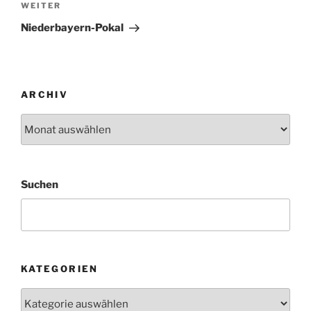
Nächster
WEITER
Beitrag
Niederbayern-Pokal
ARCHIV
Archiv
Suchen
KATEGORIEN
Kategorien