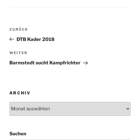
Beitragsnavigation
Vorheriger
ZURÜCK
Beitrag
DTB Kader 2018
Nächster
WEITER
Beitrag
Barmstedt sucht Kampfrichter
ARCHIV
Archiv
Suchen