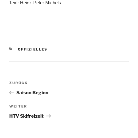
Text: Heinz-Peter Michels
KATEGORIEN
OFFIZIELLES
Beitragsnavigation
Vorheriger
ZURÜCK
Beitrag
Saison Beginn
Nächster
WEITER
Beitrag
HTV Skifreizeit