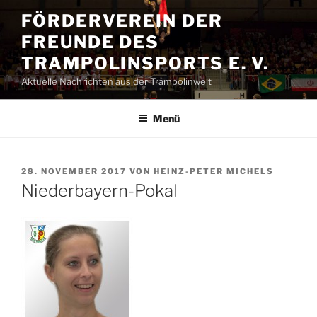
Zum
FÖRDERVEREIN DER
Inhalt
FREUNDE DES
springen
TRAMPOLINSPORTS E. V.
Aktuelle Nachrichten aus der Trampolinwelt
Menü
VERÖFFENTLICHT
28. NOVEMBER 2017
VON
HEINZ-PETER MICHELS
AM
Niederbayern-Pokal