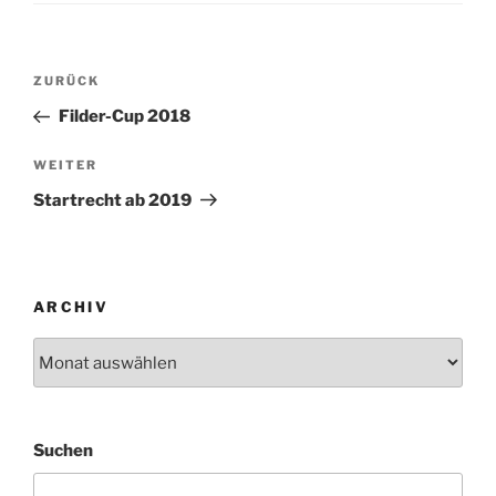
Beitragsnavigation
Vorheriger
ZURÜCK
Beitrag
Filder-Cup 2018
Nächster
WEITER
Beitrag
Startrecht ab 2019
ARCHIV
Archiv
Suchen