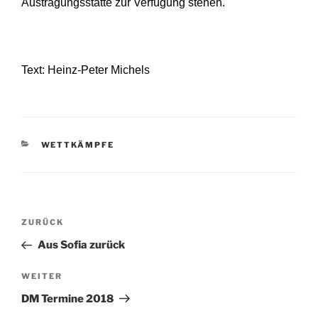
Austragungsstätte zur Verfügung stehen.
Text: Heinz-Peter Michels
KATEGORIEN
WETTKÄMPFE
Beitragsnavigation
Vorheriger
ZURÜCK
Beitrag
Aus Sofia zurück
Nächster
WEITER
Beitrag
DM Termine 2018