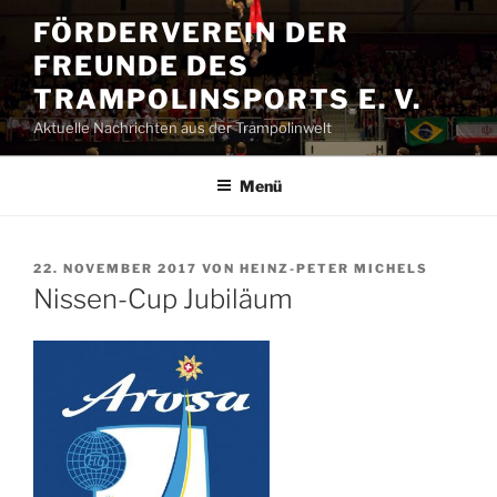
Zum
FÖRDERVEREIN DER
Inhalt
FREUNDE DES
springen
TRAMPOLINSPORTS E. V.
Aktuelle Nachrichten aus der Trampolinwelt
Menü
VERÖFFENTLICHT
22. NOVEMBER 2017
VON
HEINZ-PETER MICHELS
AM
Nissen-Cup Jubiläum