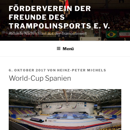
Zum
FÖRDERVEREIN DER
Inhalt
FREUNDE DES
springen
TRAMPOLINSPORTS E. V.
Aktuelle Nachrichten aus der Trampolinwelt
Menü
VERÖFFENTLICHT
6. OKTOBER 2017
VON
HEINZ-PETER MICHELS
AM
World-Cup Spanien