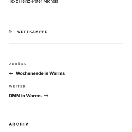
Text: Heinz-Peter Michels
KATEGORIEN
WETTKÄMPFE
Beitragsnavigation
Vorheriger
ZURÜCK
Beitrag
Wochenende in Worms
Nächster
WEITER
Beitrag
DMM in Worms
ARCHIV