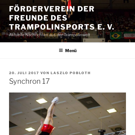
Zum
FÖRDERVEREIN DER
Inhalt
FREUNDE DES
springen
TRAMPOLINSPORTS E. V.
Aktuelle Nachrichten aus der Trampolinwelt
Menü
VERÖFFENTLICHT
20. JULI 2017
VON
LASZLO POBLOTH
AM
Synchron 17