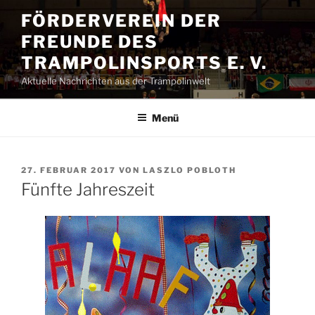
Zum
FÖRDERVEREIN DER
Inhalt
FREUNDE DES
springen
TRAMPOLINSPORTS E. V.
Aktuelle Nachrichten aus der Trampolinwelt
Menü
VERÖFFENTLICHT
27. FEBRUAR 2017
VON
LASZLO POBLOTH
AM
Fünfte Jahreszeit