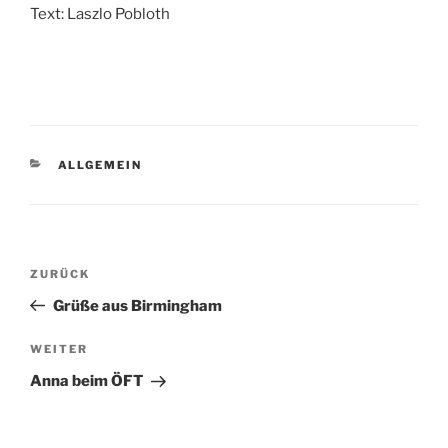
Text: Laszlo Pobloth
KATEGORIEN
ALLGEMEIN
Beitragsnavigation
Vorheriger
ZURÜCK
Beitrag
Grüße aus Birmingham
Nächster
WEITER
Beitrag
Anna beim ÖFT