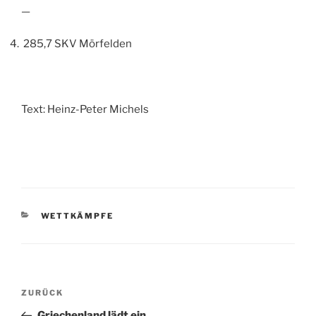
—
285,7 SKV Mörfelden
Text: Heinz-Peter Michels
KATEGORIEN
WETTKÄMPFE
Beitragsnavigation
Vorheriger
ZURÜCK
Beitrag
Griechenland lädt ein