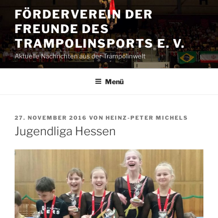
Zum
FÖRDERVEREIN DER
Inhalt
FREUNDE DES
springen
TRAMPOLINSPORTS E. V.
Aktuelle Nachrichten aus der Trampolinwelt
Menü
VERÖFFENTLICHT
27. NOVEMBER 2016
VON
HEINZ-PETER MICHELS
AM
Jugendliga Hessen