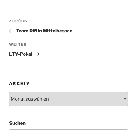
Beitragsnavigation
Vorheriger
ZURÜCK
Beitrag
Team DM in Mittelhessen
Nächster
WEITER
Beitrag
LTV-Pokal
ARCHIV
Archiv
Suchen