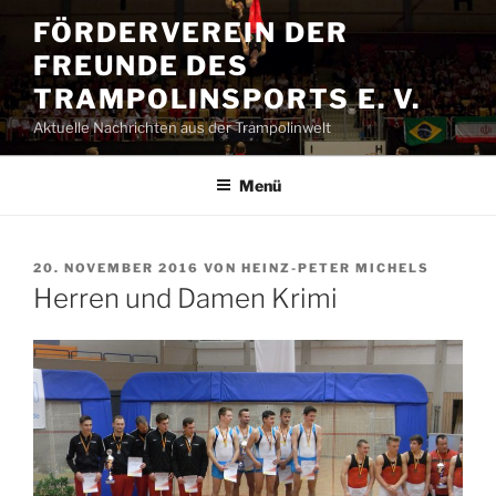
Zum
FÖRDERVEREIN DER
Inhalt
FREUNDE DES
springen
TRAMPOLINSPORTS E. V.
Aktuelle Nachrichten aus der Trampolinwelt
Menü
VERÖFFENTLICHT
20. NOVEMBER 2016
VON
HEINZ-PETER MICHELS
AM
Herren und Damen Krimi