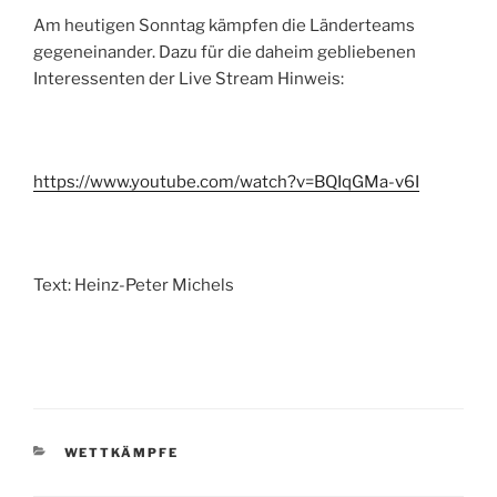
Am heutigen Sonntag kämpfen die Länderteams
gegeneinander. Dazu für die daheim gebliebenen
Interessenten der Live Stream Hinweis:
https://www.youtube.com/watch?v=BQIqGMa-v6I
Text: Heinz-Peter Michels
KATEGORIEN
WETTKÄMPFE