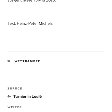
ausgerichteten DMM 2013.
Text: Heinz-Peter Michels
KATEGORIEN
WETTKÄMPFE
Beitragsnavigation
Vorheriger
ZURÜCK
Beitrag
Turnier in Loulé
Nächster
WEITER