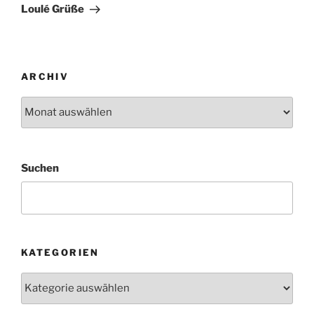
Beitrag
Loulé Grüße
ARCHIV
Archiv
Suchen
KATEGORIEN
Kategorien