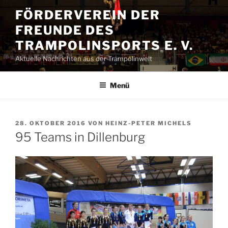
Zum
FÖRDERVEREIN DER
Inhalt
FREUNDE DES
springen
TRAMPOLINSPORTS E. V.
Aktuelle Nachrichten aus der Trampolinwelt
Menü
VERÖFFENTLICHT
28. OKTOBER 2016
VON
HEINZ-PETER MICHELS
AM
95 Teams in Dillenburg