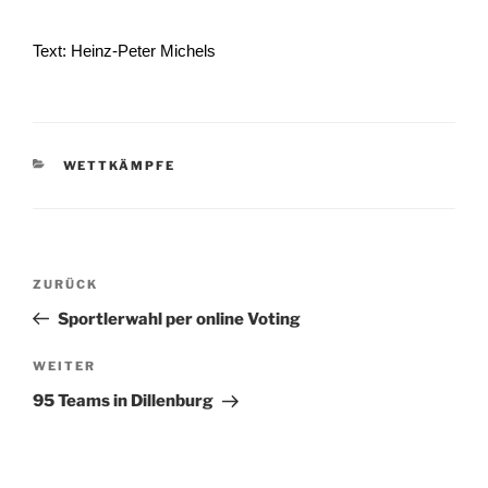
Text: Heinz-Peter Michels
KATEGORIEN
WETTKÄMPFE
Beitragsnavigation
Vorheriger
ZURÜCK
Beitrag
Sportlerwahl per online Voting
Nächster
WEITER
Beitrag
95 Teams in Dillenburg