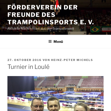
Zum
FÖRDERVEREIN DER
Inhalt
FREUNDE DES
springen
TRAMPOLINSPORTS E. V.
Aktuelle Nachrichten aus der Trampolinwelt
Menü
VERÖFFENTLICHT
27. OKTOBER 2016
VON
HEINZ-PETER MICHELS
AM
Turnier in Loulé