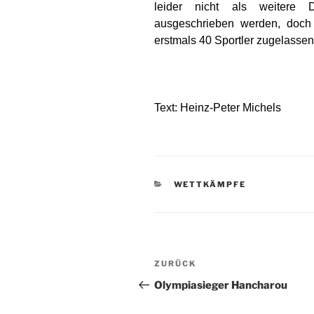
leider nicht als weitere
ausgeschrieben werden, doch 
erstmals 40 Sportler zugelassen
Text: Heinz-Peter Michels
KATEGORIEN
WETTKÄMPFE
Beitragsnavigation
Vorheriger
ZURÜCK
Beitrag
Olympiasieger Hancharou