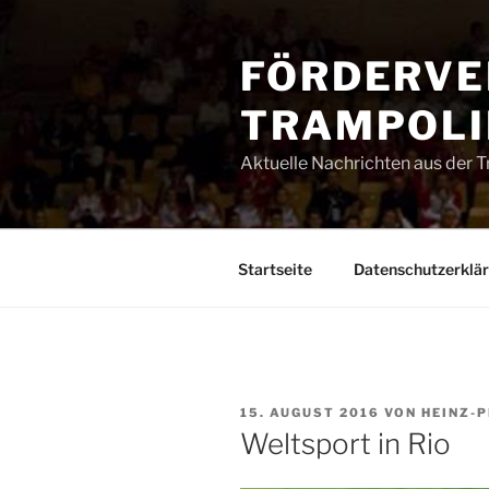
Zum
Inhalt
FÖRDERVE
springen
TRAMPOLIN
Aktuelle Nachrichten aus der 
Startseite
Datenschutzerklä
VERÖFFENTLICHT
15. AUGUST 2016
VON
HEINZ-
AM
Weltsport in Rio