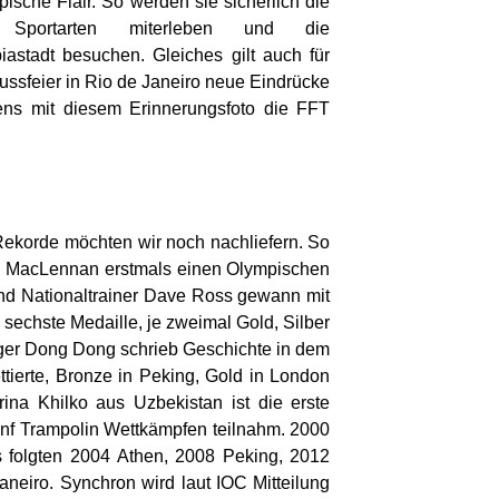
ische Flair. So werden sie sicherlich die
Sportarten miterleben und die
astadt besuchen. Gleiches gilt auch für
ussfeier in Rio de Janeiro neue Eindrücke
gens mit diesem Erinnerungsfoto die FFT
 Rekorde möchten wir noch nachliefern. So
e MacLennan erstmals einen Olympischen
 und Nationaltrainer Dave Ross gewann mit
 sechste Medaille, je zweimal Gold, Silber
ger Dong Dong schrieb Geschichte in dem
ttierte, Bronze in Peking, Gold in London
ina Khilko aus Uzbekistan ist die erste
ünf Trampolin Wettkämpfen teilnahm. 2000
s folgten 2004 Athen, 2008 Peking, 2012
eiro. Synchron wird laut IOC Mitteilung