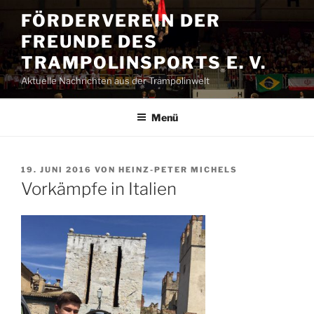
Zum
FÖRDERVEREIN DER
Inhalt
FREUNDE DES
springen
TRAMPOLINSPORTS E. V.
Aktuelle Nachrichten aus der Trampolinwelt
Menü
VERÖFFENTLICHT
19. JUNI 2016
VON
HEINZ-PETER MICHELS
AM
Vorkämpfe in Italien