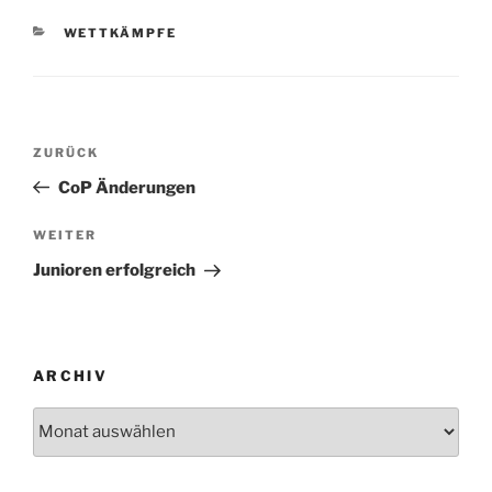
KATEGORIEN
WETTKÄMPFE
Beitragsnavigation
Vorheriger
ZURÜCK
Beitrag
CoP Änderungen
Nächster
WEITER
Beitrag
Junioren erfolgreich
ARCHIV
Archiv