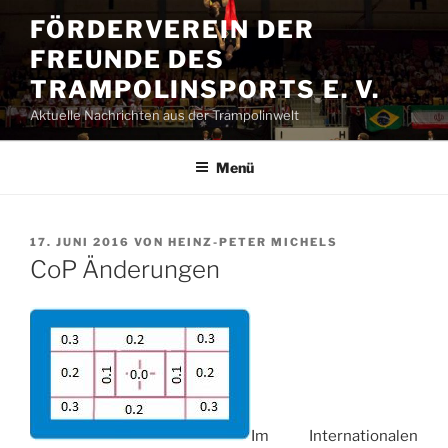
Zum
FÖRDERVEREIN DER
Inhalt
FREUNDE DES
springen
TRAMPOLINSPORTS E. V.
Aktuelle Nachrichten aus der Trampolinwelt
Menü
VERÖFFENTLICHT
17. JUNI 2016
VON
HEINZ-PETER MICHELS
AM
CoP Änderungen
Im Internationalen