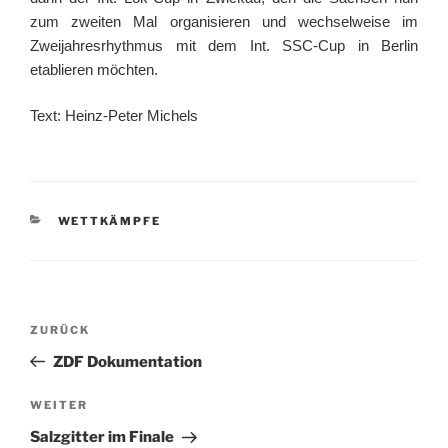
zum zweiten Mal organisieren und wechselweise im
Zweijahresrhythmus mit dem Int. SSC-Cup in Berlin
etablieren möchten.
Text: Heinz-Peter Michels
KATEGORIEN
WETTKÄMPFE
Beitragsnavigation
Vorheriger
ZURÜCK
Beitrag
ZDF Dokumentation
Nächster
WEITER
Beitrag
Salzgitter im Finale