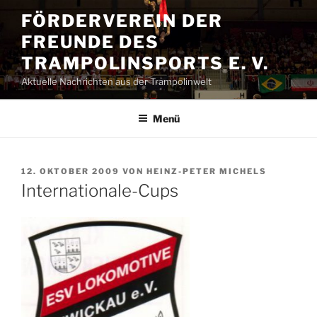
Zum
FÖRDERVEREIN DER
Inhalt
FREUNDE DES
springen
TRAMPOLINSPORTS E. V.
Aktuelle Nachrichten aus der Trampolinwelt
Menü
VERÖFFENTLICHT
12. OKTOBER 2009
VON
HEINZ-PETER MICHELS
AM
Internationale-Cups