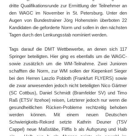
dritte Qualifikationsrunde zur Ermittlung der Teilnehmer an
den WAGC im November in St. Petersburg. Unter den
Augen von Bundestrainer Jörg Hohenstein überboten 22
Kandidaten die geforderte Norm und sollen in den nächsten
Tagen durch den Lenkungsstab nominiert werden.
Tags darauf die DMT Wettbewerbe, an denen sich 117
Springer beteiligten. Hier ging es ebenfalls um die WAGC-
sowie zusätzlich um die WM-Teilnahme. Zwei Junioren
schafften die Norm, zur WM sollen der Kiepenkerl Sieger
bei den Herren Laszlo Pobloth (Frankfurt FLYERS) sowie
die zwar anwesenden jedoch nicht beteiligten Nico Gärtner
(SC Cottbus), Daniel Schmidt (Bramfelder SV) und Timo
Raß (ETSV Itzehoe) reisen, Letzterer jedoch nur wenn die
gesundheitlichen Rücken-Probleme rechtzeitig behoben
werden können. Mit einem neuen Deutschen
Schwierigkeits-Rekord setzte Kathrin Deuner (TSV
Cappel) neue Maßstäbe, Fliffis b als Aufsprung und Halb