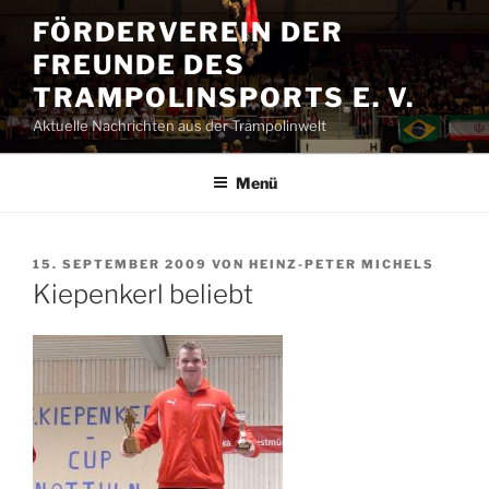
Zum
FÖRDERVEREIN DER
Inhalt
FREUNDE DES
springen
TRAMPOLINSPORTS E. V.
Aktuelle Nachrichten aus der Trampolinwelt
Menü
VERÖFFENTLICHT
15. SEPTEMBER 2009
VON
HEINZ-PETER MICHELS
AM
Kiepenkerl beliebt