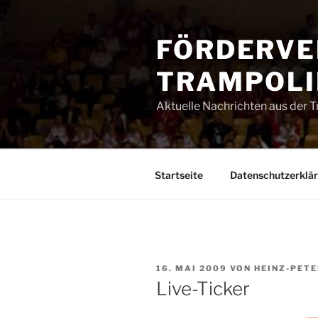
Zum
Inhalt
FÖRDERVE
springen
TRAMPOLIN
Aktuelle Nachrichten aus der 
Startseite
Datenschutzerklä
VERÖFFENTLICHT
16. MAI 2009
VON
HEINZ-PETE
AM
Live-Ticker