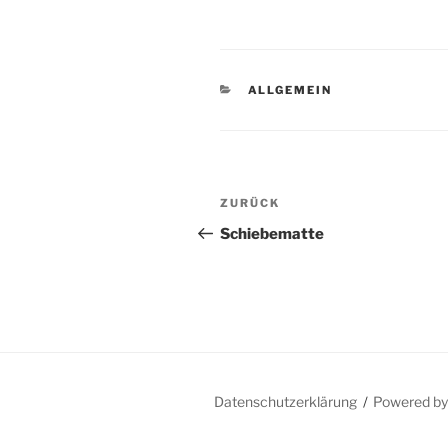
KATEGORIEN
ALLGEMEIN
Beitragsnavigation
Vorheriger
ZURÜCK
Beitrag
Schiebematte
Datenschutzerklärung
Powered b