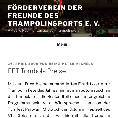
Zum
FÖRDERVEREIN DER
Inhalt
FREUNDE DES
springen
TRAMPOLINSPORTS E. V.
Aktuelle Nachrichten aus der Trampolinwelt
Menü
VERÖFFENTLICHT
26. APRIL 2009
VON
HEINZ-PETER MICHELS
AM
FFT Tombola Preise
Mit dem Erwerb einer nummerierten Eintrittskarte zur
Trampolin Fete des Jahres nimmt man automatisch an
der Tombola teil, die Bestandteil eines umfangreichen
Programms sein wird. Wir sprechen hier von der
Turnfest Party am Mittwoch den 3. Juni im Festzelt des
VfL Goldstein, zu der wir hiermit alle Trampolin