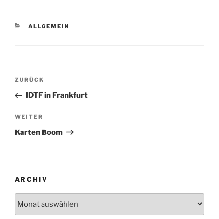
KATEGORIEN
ALLGEMEIN
Beitragsnavigation
Vorheriger
ZURÜCK
Beitrag
IDTF in Frankfurt
Nächster
WEITER
Beitrag
Karten Boom
ARCHIV
Archiv