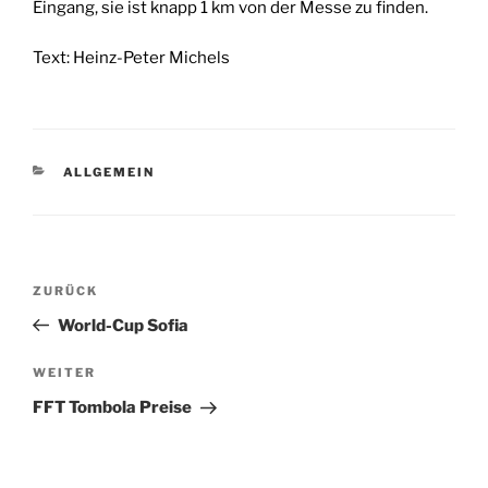
Eingang, sie ist knapp 1 km von der Messe zu finden.
Text: Heinz-Peter Michels
KATEGORIEN
ALLGEMEIN
Beitragsnavigation
Vorheriger
ZURÜCK
Beitrag
World-Cup Sofia
Nächster
WEITER
Beitrag
FFT Tombola Preise