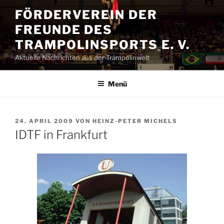
Zum
FÖRDERVEREIN DER
Inhalt
FREUNDE DES
springen
TRAMPOLINSPORTS E. V.
Aktuelle Nachrichten aus der Trampolinwelt
Menü
VERÖFFENTLICHT
24. APRIL 2009
VON
HEINZ-PETER MICHELS
AM
IDTF in Frankfurt