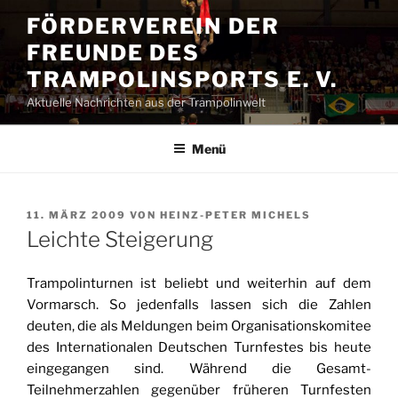
Zum
FÖRDERVEREIN DER
Inhalt
FREUNDE DES
springen
TRAMPOLINSPORTS E. V.
Aktuelle Nachrichten aus der Trampolinwelt
Menü
VERÖFFENTLICHT
11. MÄRZ 2009
VON
HEINZ-PETER MICHELS
AM
Leichte Steigerung
Trampolinturnen ist beliebt und weiterhin auf dem
Vormarsch. So jedenfalls lassen sich die Zahlen
deuten, die als Meldungen beim Organisationskomitee
des Internationalen Deutschen Turnfestes bis heute
eingegangen sind. Während die Gesamt-
Teilnehmerzahlen gegenüber früheren Turnfesten