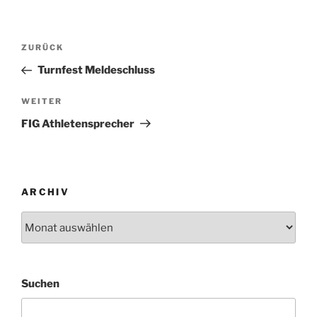
Beitragsnavigation
Vorheriger
ZURÜCK
Beitrag
Turnfest Meldeschluss
Nächster
WEITER
Beitrag
FIG Athletensprecher
ARCHIV
Archiv
Suchen