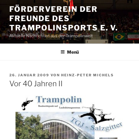
Zum
FÖRDERVEREIN DER
Inhalt
FREUNDE DES
springen
TRAMPOLINSPORTS E. V.
Aktuelle Nachrichten aus der Trampolinwelt
Menü
VERÖFFENTLICHT
26. JANUAR 2009
VON
HEINZ-PETER MICHELS
AM
Vor 40 Jahren II