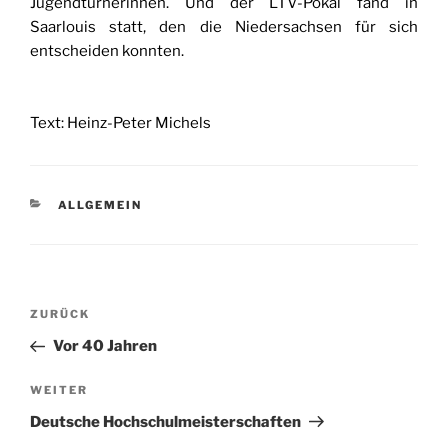
Jugendturnerinnen. Und der LTV-Pokal fand in
Saarlouis statt, den die Niedersachsen für sich
entscheiden konnten.
Text: Heinz-Peter Michels
KATEGORIEN
ALLGEMEIN
Beitragsnavigation
Vorheriger
ZURÜCK
Beitrag
Vor 40 Jahren
Nächster
WEITER
Beitrag
Deutsche Hochschulmeisterschaften