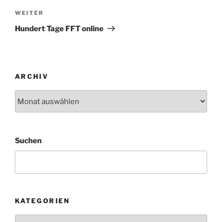
Nächster
WEITER
Beitrag
Hundert Tage FFT online
ARCHIV
Archiv
Suchen
KATEGORIEN
Kategorien