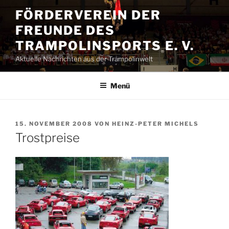
Zum
FÖRDERVEREIN DER
Inhalt
FREUNDE DES
springen
TRAMPOLINSPORTS E. V.
Aktuelle Nachrichten aus der Trampolinwelt
Menü
VERÖFFENTLICHT
15. NOVEMBER 2008
VON
HEINZ-PETER MICHELS
AM
Trostpreise