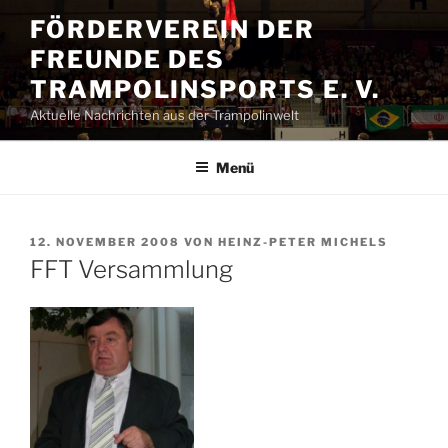
Zum
FÖRDERVEREIN DER
Inhalt
FREUNDE DES
springen
TRAMPOLINSPORTS E. V.
Aktuelle Nachrichten aus der Trampolinwelt
Menü
VERÖFFENTLICHT
12. NOVEMBER 2008
VON
HEINZ-PETER MICHELS
AM
FFT Versammlung