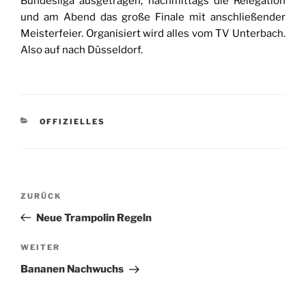
Bundesliga ausgetragen, nachmittags die Relegation
und am Abend das große Finale mit anschließender
Meisterfeier. Organisiert wird alles vom TV Unterbach.
Also auf nach Düsseldorf.
KATEGORIEN
OFFIZIELLES
Beitragsnavigation
Vorheriger
ZURÜCK
Beitrag
Neue Trampolin Regeln
Nächster
WEITER
Beitrag
Bananen Nachwuchs