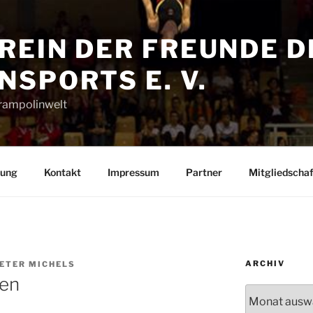
REIN DER FREUNDE D
SPORTS E. V.
Trampolinwelt
rung
Kontakt
Impressum
Partner
Mitgliedschaf
ARCHIV
PETER MICHELS
ien
Archiv