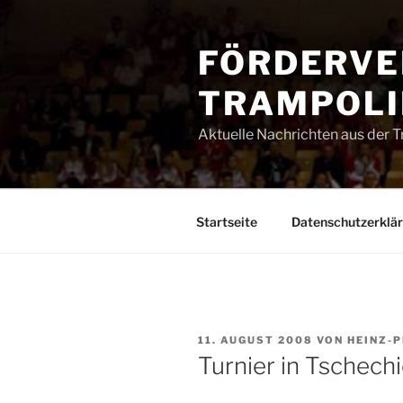
Zum
Inhalt
FÖRDERVE
springen
TRAMPOLIN
Aktuelle Nachrichten aus der 
Startseite
Datenschutzerklä
VERÖFFENTLICHT
11. AUGUST 2008
VON
HEINZ-
AM
Turnier in Tschech