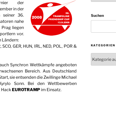
rnier der
tember in der
 seiner 36.
Suchen
satoren nahe
 Prag liegen
rtlern vor.
 Ländern:
KATEGORIEN
, SCO, GER, HUN, IRL, NED, POL, POR &
Kategorien
s auch Synchron Wettkämpfe angeboten
rwachsenen Bereich. Aus Deutschland
tart, sie entsenden die Zwillinge Michael
yrylo Sonn. Bei den Wettbewerben
t Hack
EUROTRAMP
im Einsatz.