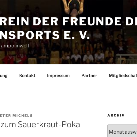
REIN DER FREUNDE D
SPORTS E. V.
Trampolinwelt
rung
Kontakt
Impressum
Partner
Mitgliedschaf
ARCHIV
PETER MICHELS
o zum Sauerkraut-Pokal
Archiv