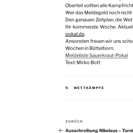
Oberteil sollten alle Kampfrich
Wer das Meldegeld noch nicht 
Den genauen Zeitplan, die Wet
Ihr kommende Woche. Aktuelle
pokal.de
.
Ansonsten freuen wir uns scho
Wochen in Büttelborn.
Meldeliste Sauerkraut-Pokal
Text: Mirko Bott
KATEGORIEN
WETTKÄMPFE
Beitragsnavigation
Vorheriger
ZURÜCK
Beitrag
Ausschreibung Nikolaus – Turn