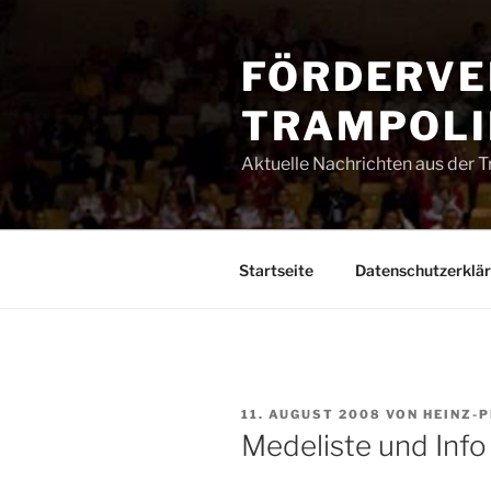
Zum
Inhalt
FÖRDERVE
springen
TRAMPOLIN
Aktuelle Nachrichten aus der 
Startseite
Datenschutzerklä
VERÖFFENTLICHT
11. AUGUST 2008
VON
HEINZ-
AM
Medeliste und Inf