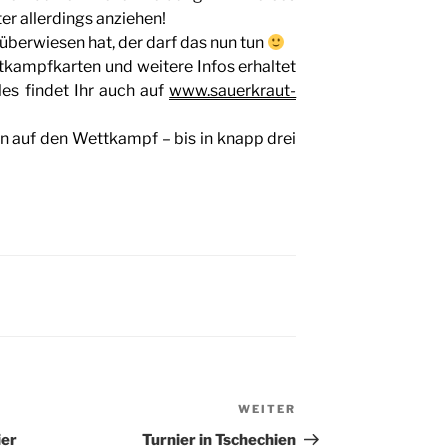
ter allerdings anziehen!
überwiesen hat, der darf das nun tun
tkampfkarten und weitere Infos erhaltet
s findet Ihr auch auf
www.sauerkraut-
n auf den Wettkampf – bis in knapp drei
WEITER
Nächster
Beitrag
ier
Turnier in Tschechien