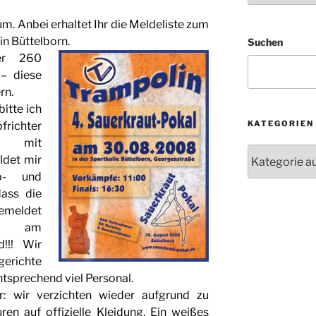
rum. Anbei erhaltet Ihr die Meldeliste zum
in Büttelborn.
Suchen
er 260
 – diese
rn.
itte ich
KATEGORIEN
ichter
. mit
Kategorien
ldet mir
b- und
dass die
emeldet
ch am
!!! Wir
gerichte
ntsprechend viel Personal.
r: wir verzichten wieder aufgrund zu
en auf offizielle Kleidung. Ein weißes