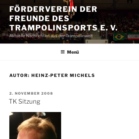
Zum
FÖRDERVEREIN DER
Inhalt
FREUNDE DES
springen
TRAMPOLINSPORTS E. V.
Aktuelle Nachrichten aus der Trampolinwelt
Menü
AUTOR:
HEINZ-PETER MICHELS
VERÖFFENTLICHT
2. NOVEMBER 2008
AM
TK Sitzung