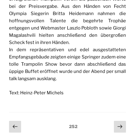
bei der Preisvergabe. Aus den Händen von Fecht
Olympia Siegerin Britta Heidemann nahmen die
hoffnungsvollen Talente die begehrte Trophäe
entgegen und Webmaster Laszlo Pobloth sowie Giorgi
Magalashvili hielten anschließend den übergroßen
Scheck fest in ihren Händen.
In dem repräsentativen und edel ausgestatteten
Empfangsgebäude zeigten einige Springer zudem eine
tolle Trampolin Show bevor dann abschließend das
üppige Buffet eröffnet wurde und der Abend per small
talk langsam ausklang.
Text: Heinz-Peter Michels
Seitennummerierung
Vorherige
Näch
Seite
252
Seite
Seit
der