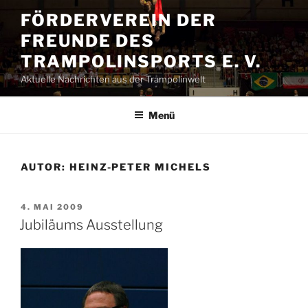
Zum
FÖRDERVEREIN DER
Inhalt
FREUNDE DES
springen
TRAMPOLINSPORTS E. V.
Aktuelle Nachrichten aus der Trampolinwelt
Menü
AUTOR:
HEINZ-PETER MICHELS
VERÖFFENTLICHT
4. MAI 2009
AM
Jubiläums Ausstellung