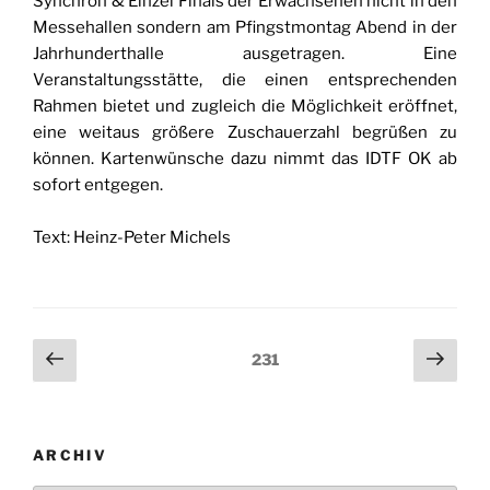
Synchron & Einzel Finals der Erwachsenen nicht in den
Messehallen sondern am Pfingstmontag Abend in der
Jahrhunderthalle ausgetragen. Eine
Veranstaltungsstätte, die einen entsprechenden
Rahmen bietet und zugleich die Möglichkeit eröffnet,
eine weitaus größere Zuschauerzahl begrüßen zu
können. Kartenwünsche dazu nimmt das IDTF OK ab
sofort entgegen.
Text: Heinz-Peter Michels
Seitennummerierung
Vorherige
Näch
Seite
231
Seite
Seit
der
Beiträge
ARCHIV