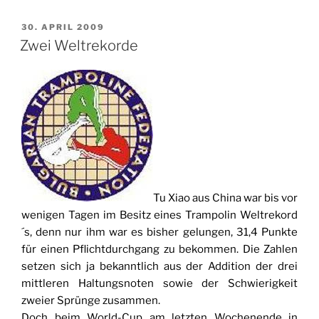
VERÖFFENTLICHT
30. APRIL 2009
AM
Zwei Weltrekorde
Tu Xiao aus China war bis vor
wenigen Tagen im Besitz eines Trampolin Weltrekord
´s, denn nur ihm war es bisher gelungen, 31,4 Punkte
für einen Pflichtdurchgang zu bekommen. Die Zahlen
setzen sich ja bekanntlich aus der Addition der drei
mittleren Haltungsnoten sowie der Schwierigkeit
zweier Sprünge zusammen.
Doch beim World-Cup am letzten Wochenende in