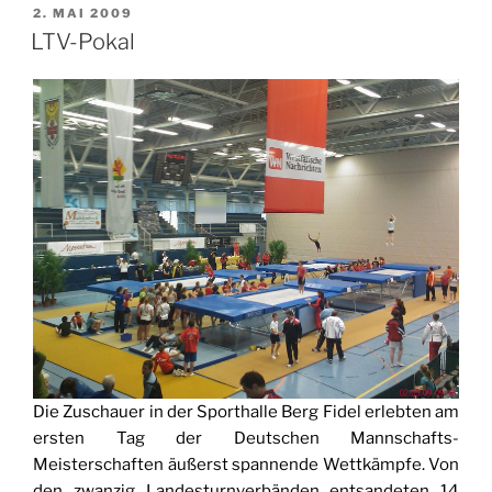
VERÖFFENTLICHT
2. MAI 2009
AM
LTV-Pokal
Die Zuschauer in der Sporthalle Berg Fidel erlebten am
ersten Tag der Deutschen Mannschafts-
Meisterschaften äußerst spannende Wettkämpfe. Von
den zwanzig Landesturnverbänden entsandeten 14