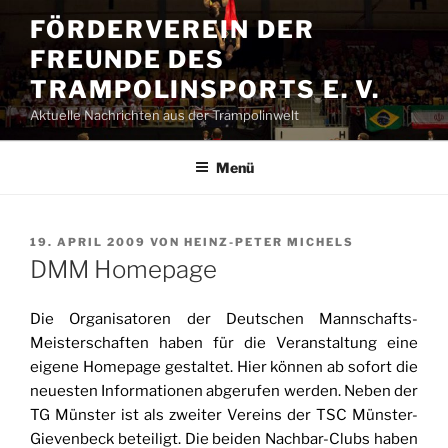
Zum
FÖRDERVEREIN DER
Inhalt
FREUNDE DES
springen
TRAMPOLINSPORTS E. V.
Aktuelle Nachrichten aus der Trampolinwelt
Menü
VERÖFFENTLICHT
19. APRIL 2009
VON
HEINZ-PETER MICHELS
AM
DMM Homepage
Die Organisatoren der Deutschen Mannschafts-
Meisterschaften haben für die Veranstaltung eine
eigene Homepage gestaltet. Hier können ab sofort die
neuesten Informationen abgerufen werden. Neben der
TG Münster ist als zweiter Vereins der TSC Münster-
Gievenbeck beteiligt. Die beiden Nachbar-Clubs haben