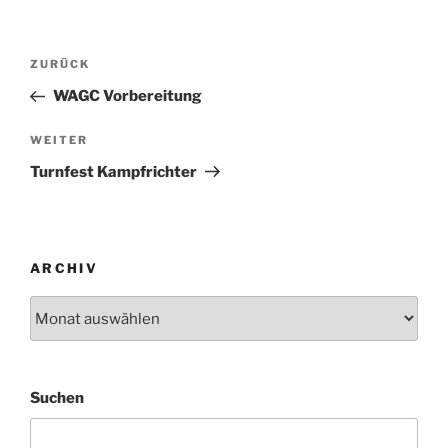
Beitragsnavigation
Vorheriger
ZURÜCK
Beitrag
WAGC Vorbereitung
Nächster
WEITER
Beitrag
Turnfest Kampfrichter
ARCHIV
Archiv
Suchen