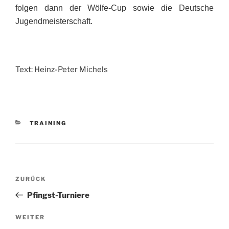
folgen dann der Wölfe-Cup sowie die Deutsche
Jugendmeisterschaft.
Text: Heinz-Peter Michels
KATEGORIEN
TRAINING
Beitragsnavigation
Vorheriger
ZURÜCK
Beitrag
Pfingst-Turniere
Nächster
WEITER