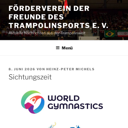
Zum
FÖRDERVEREIN DER
Inhalt
FREUNDE DES
springen
TRAMPOLINSPORTS E. V.
Aktuelle Nachrichten aus der Trampolinwelt
Menü
VERÖFFENTLICHT
8. JUNI 2026
VON
HEINZ-PETER MICHELS
AM
Sichtungszeit