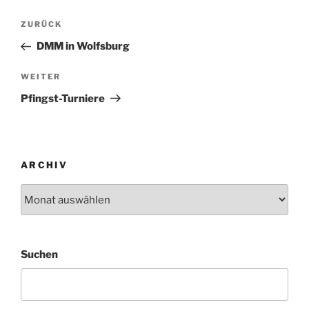
Beitragsnavigation
Vorheriger
ZURÜCK
Beitrag
DMM in Wolfsburg
Nächster
WEITER
Beitrag
Pfingst-Turniere
ARCHIV
Archiv
Suchen