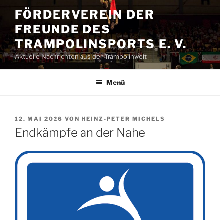
Zum
FÖRDERVEREIN DER
Inhalt
FREUNDE DES
springen
TRAMPOLINSPORTS E. V.
Aktuelle Nachrichten aus der Trampolinwelt
Menü
VERÖFFENTLICHT
12. MAI 2026
VON
HEINZ-PETER MICHELS
AM
Endkämpfe an der Nahe