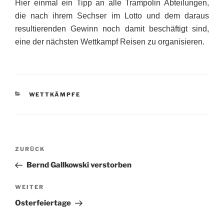
Hier einmal ein Tipp an alle Trampolin Abteilungen,
die nach ihrem Sechser im Lotto und dem daraus
resultierenden Gewinn noch damit beschäftigt sind,
eine der nächsten Wettkampf Reisen zu organisieren.
KATEGORIEN
WETTKÄMPFE
Beitragsnavigation
Vorheriger
ZURÜCK
Beitrag
Bernd Gallkowski verstorben
Nächster
WEITER
Beitrag
Osterfeiertage