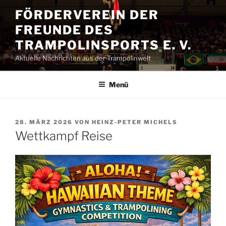
Zum
FÖRDERVEREIN DER
Inhalt
FREUNDE DES
springen
TRAMPOLINSPORTS E. V.
Aktuelle Nachrichten aus der Trampolinwelt
Menü
VERÖFFENTLICHT
28. MÄRZ 2026
VON
HEINZ-PETER MICHELS
AM
Wettkampf Reise