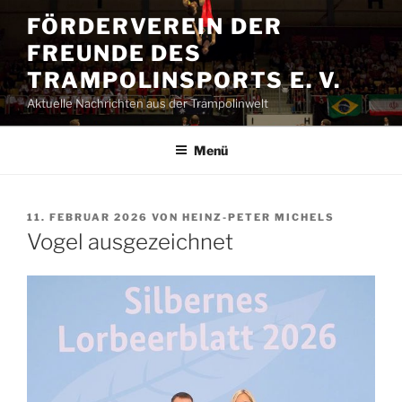
Zum
FÖRDERVEREIN DER
Inhalt
FREUNDE DES
springen
TRAMPOLINSPORTS E. V.
Aktuelle Nachrichten aus der Trampolinwelt
Menü
VERÖFFENTLICHT
11. FEBRUAR 2026
VON
HEINZ-PETER MICHELS
AM
Vogel ausgezeichnet