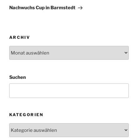
Beitrag
Nachwuchs Cup in Barmstedt
ARCHIV
Archiv
Suchen
KATEGORIEN
Kategorien