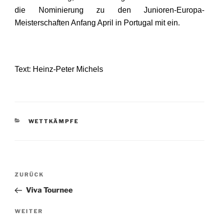
die Nominierung zu den Junioren-Europa-
Meisterschaften Anfang April in Portugal mit ein.
Text: Heinz-Peter Michels
KATEGORIEN
WETTKÄMPFE
Beitragsnavigation
Vorheriger
ZURÜCK
Beitrag
Viva Tournee
Nächster
WEITER