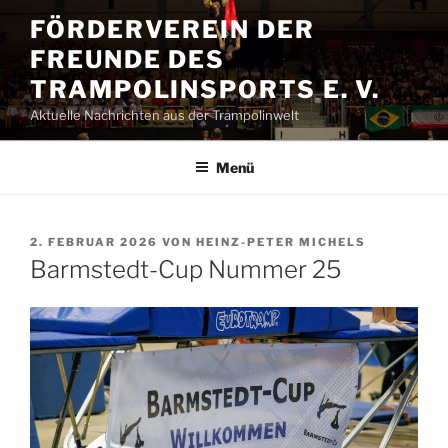
Zum
FÖRDERVEREIN DER
Inhalt
FREUNDE DES
springen
TRAMPOLINSPORTS E. V.
Aktuelle Nachrichten aus der Trampolinwelt
Menü
VERÖFFENTLICHT
2. FEBRUAR 2026
VON
HEINZ-PETER MICHELS
AM
Barmstedt-Cup Nummer 25