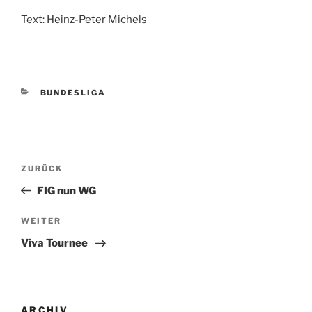
Text: Heinz-Peter Michels
KATEGORIEN
BUNDESLIGA
Beitragsnavigation
Vorheriger
ZURÜCK
Beitrag
FIG nun WG
Nächster
WEITER
Beitrag
Viva Tournee
ARCHIV