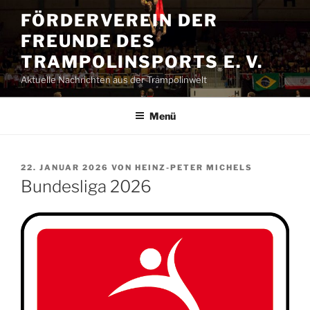
Zum
FÖRDERVEREIN DER
Inhalt
FREUNDE DES
springen
TRAMPOLINSPORTS E. V.
Aktuelle Nachrichten aus der Trampolinwelt
Menü
VERÖFFENTLICHT
22. JANUAR 2026
VON
HEINZ-PETER MICHELS
AM
Bundesliga 2026