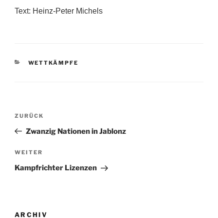
Text: Heinz-Peter Michels
KATEGORIEN
WETTKÄMPFE
Beitragsnavigation
Vorheriger
ZURÜCK
Beitrag
Zwanzig Nationen in Jablonz
Nächster
WEITER
Beitrag
Kampfrichter Lizenzen
ARCHIV