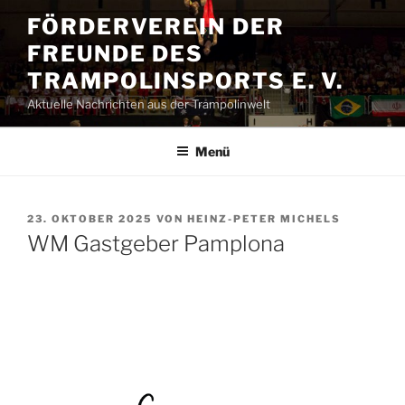
Zum
FÖRDERVEREIN DER
Inhalt
FREUNDE DES
springen
TRAMPOLINSPORTS E. V.
Aktuelle Nachrichten aus der Trampolinwelt
Menü
VERÖFFENTLICHT
23. OKTOBER 2025
VON
HEINZ-PETER MICHELS
AM
WM Gastgeber Pamplona