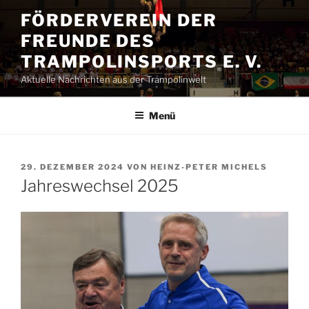
Zum
FÖRDERVEREIN DER
Inhalt
FREUNDE DES
springen
TRAMPOLINSPORTS E. V.
Aktuelle Nachrichten aus der Trampolinwelt
Menü
VERÖFFENTLICHT
29. DEZEMBER 2024
VON
HEINZ-PETER MICHELS
AM
Jahreswechsel 2025