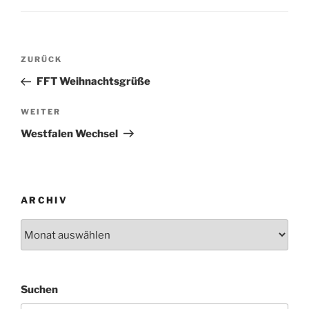
Beitragsnavigation
Vorheriger
ZURÜCK
Beitrag
FFT Weihnachtsgrüße
Nächster
WEITER
Beitrag
Westfalen Wechsel
ARCHIV
Archiv
Suchen