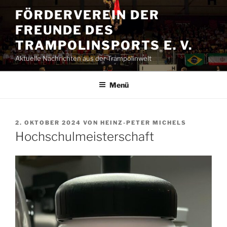
Zum
FÖRDERVEREIN DER
Inhalt
FREUNDE DES
springen
TRAMPOLINSPORTS E. V.
Aktuelle Nachrichten aus der Trampolinwelt
Menü
VERÖFFENTLICHT
2. OKTOBER 2024
VON
HEINZ-PETER MICHELS
AM
Hochschulmeisterschaft