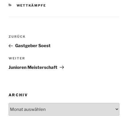
KATEGORIEN
WETTKÄMPFE
Beitragsnavigation
Vorheriger
ZURÜCK
Beitrag
Gastgeber Soest
Nächster
WEITER
Beitrag
Junioren Meisterschaft
ARCHIV
Archiv